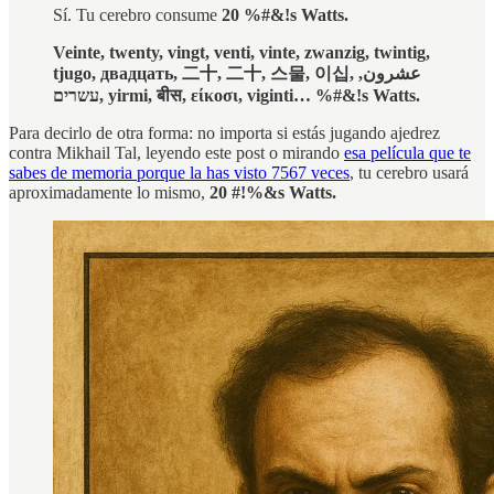
Sí. Tu cerebro consume
20 %#&!s Watts.
Veinte, twenty, vingt, venti, vinte, zwanzig, twintig,
tjugo, двадцать, 二十, 二十, 스물, 이십, عشرون,
עשרים, yirmi, बीस, είκοσι, viginti… %#&!s Watts.
Para decirlo de otra forma: no importa si estás jugando ajedrez
contra Mikhail Tal, leyendo este post o mirando
esa película que te
sabes de memoria porque la has visto 7567 veces
, tu cerebro usará
aproximadamente lo mismo,
20 #!%&s Watts.