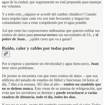
agua de la ciudad, que seguramente no está preparado para manejar
ese volumen.
Y a todo esto, ¿alguien se acordó del cambio climático? Cuando
haya sequías (que cada vez son más frecuentes y largas) las
comunidades van a estar compitiendo por el agua potable.
Así que entre las corporaciones millonarias que quieren enfriar sus
centros de datos para
procesar memes
sus necesidades de IA, y
el
pobre de Juan
… ¿quién crees que va a ganar?
Ruido, calor y cables por todas partes
Por si esperar a quedarse sin electricidad y agua fuera poco,
Juan
tiene otros problemas.
De pronto se encuentra con que estos centros de datos —que son
edificios del tamaño de estadios de fútbol y funcionan 24 horas al
día, 7 días a la semana, 365 días al año—
emiten un zumbido que
no se detiene nunca
. Esto viene de su sistema de refrigeración, que
evita que los servidores se derritan y
puede escucharse a varias
cuadras de distancia, todo el día, todos los días.
Y eso no es nada, aparte del zumbido constante está el calor. Todos