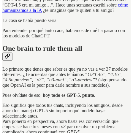
“GPT-4.5 era mi amigo…”, Hace unas semanas escribí sobre
cómo
humanizamos a la IA
¿te imaginas que te quiten a tu amigo?
La cosa se había puesto seria.
Para entender por qué tanto caos, hablemos de qué ha pasado con
los modelos de ChatGPT.
One brain to rule them all
Lo primero que tienes que saber es que ya no vas a ver 37 modelos
diferentes. ¿Te acuerdas que antes teníamos
“GPT-4o”, “4.1o”,
“4.5o preview”, “o3”, “o3-mini”, “o1-preview”
? (sigo pensando
que OpenAI es la peor para darle nombre a sus modelos).
Pues olvídate de eso,
hoy todo es GPT-5, punto.
Eso significa que todos tus chats, incluyendo los antiguos, desde
ahora los maneja GPT-5 sin importar qué modelo hayas
seleccionado antes.
Para ponerlo en perspectiva, ahora hasta esa conversación que
empezaste hace tres meses con
o3
para resolver un problema
complicado, ahora continuará con
GPT-5.