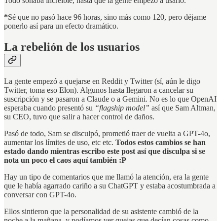
Todo sonaba increíble, hasta que la gente empezó a usarlo.
*
Sé que no pasó hace 96 horas, sino más como 120, pero déjame
ponerlo así para un efecto dramático.
La rebelión de los usuarios
La gente empezó a quejarse en Reddit y Twitter (sí, aún le digo
Twitter, toma eso Elon). Algunos hasta llegaron a cancelar su
suscripción y se pasaron a Claude o a Gemini. No es lo que OpenAI
esperaba cuando presentó su
“flagship model”
así que Sam Altman,
su CEO, tuvo que salir a hacer control de daños.
Pasó de todo, Sam se disculpó, prometió traer de vuelta a GPT-4o,
aumentar los límites de uso, etc etc.
Todos estos cambios se han
estado dando mientras escribo este post así que disculpa si se
nota un poco el caos aquí también :P
Hay un tipo de comentarios que me llamó la atención, era la gente
que le había agarrado cariño a su ChatGPT y estaba acostumbrada a
conversar con GPT-4o.
Ellos sintieron que la personalidad de su asistente cambió de la
noche a la mañana, y podíamos ver quejas que decían cosas como