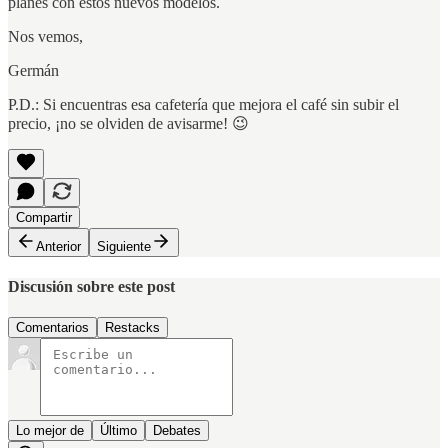
planes con estos nuevos modelos.
Nos vemos,
Germán
P.D.: Si encuentras esa cafetería que mejora el café sin subir el
precio, ¡no se olviden de avisarme! 😉
Compartir
Anterior
Siguiente
Discusión sobre este post
Comentarios
Restacks
Lo mejor de
Último
Debates