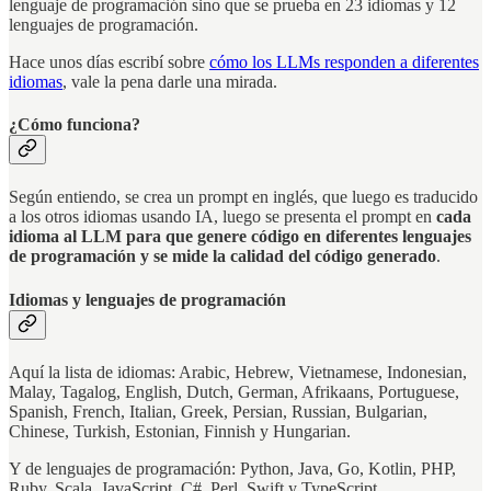
lenguaje de programación sino que se prueba en 23 idiomas y 12
lenguajes de programación.
Hace unos días escribí sobre
cómo los LLMs responden a diferentes
idiomas
, vale la pena darle una mirada.
¿Cómo funciona?
Según entiendo, se crea un prompt en inglés, que luego es traducido
a los otros idiomas usando IA, luego se presenta el prompt en
cada
idioma al LLM para que
genere código en diferentes lenguajes
de programación y se mide la calidad del código generado
.
Idiomas y lenguajes de programación
Aquí la lista de idiomas: Arabic, Hebrew, Vietnamese, Indonesian,
Malay, Tagalog, English, Dutch, German, Afrikaans, Portuguese,
Spanish, French, Italian, Greek, Persian, Russian, Bulgarian,
Chinese, Turkish, Estonian, Finnish y Hungarian.
Y de lenguajes de programación: Python, Java, Go, Kotlin, PHP,
Ruby, Scala, JavaScript, C#, Perl, Swift y TypeScript.