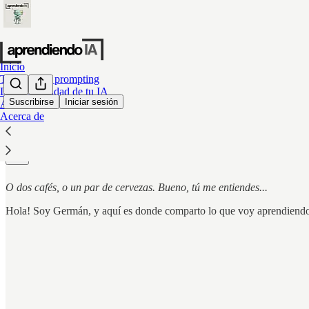
Inicio
Técnicas de prompting
La personalidad de tu IA
Suscribirse
Iniciar sesión
Archivo
Acerca de
¿Y si hablamos de IA como si e
O dos cafés, o un par de cervezas. Bueno, tú me entiendes...
Hola! Soy Germán, y aquí es donde comparto lo que voy aprendiendo s