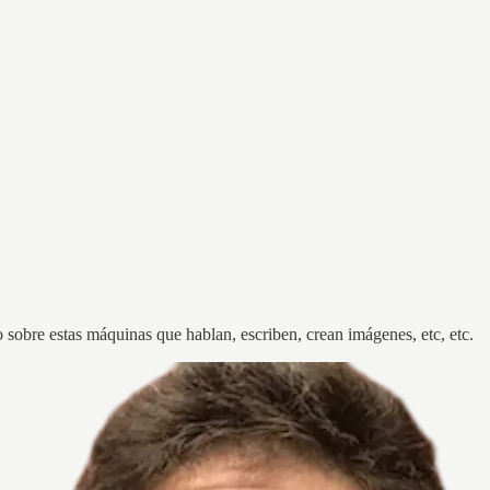
stuviéramos tomando un café?
obre estas máquinas que hablan, escriben, crean imágenes, etc, etc.