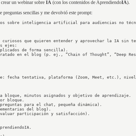
 crear un webinar sobre
IA
(con los contenidos de Aprendiendo
IA
).
 preguntas sencillas y me devolvió este prompt:
os sobre inteligencia artificial para audiencias no técn
 curiosos que quieren entender y aprovechar la IA sin te
s ejes:  

plicados de forma sencilla).  

ratado en el blog (p. ej., “Chain of Thought”, “Deep Res
e: fecha tentativa, plataforma (Zoom, Meet, etc.), nivel
a bloque, minutos asignados y objetivo de aprendizaje.  

or bloque.  

preguntas para el chat, pequeña dinámica).  

ementarias del blog).  

valuar participación y satisfacción).

prendiendoIA.  
