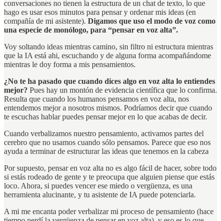
conversaciones no tienen la estructura de un chat de texto, lo que
hago es usar esos minutos para pensar y ordenar mis ideas (en
compañía de mi asistente).
Digamos que uso el modo de voz como
una especie de monólogo, para “pensar en voz alta”.
Voy soltando ideas mientras camino, sin filtro ni estructura mientras
que la IA está ahi, escuchando y de alguna forma acompañándome
mientras le doy forma a mis pensamientos.
¿No te ha pasado que cuando dices algo en voz alta lo entiendes
mejor?
Pues hay un montón de evidencia científica que lo confirma.
Resulta que cuando los humanos pensamos en voz alta, nos
entendemos mejor a nosotros mismos. Podríamos decir que cuando
te escuchas hablar puedes pensar mejor en lo que acabas de decir.
Cuando verbalizamos nuestro pensamiento, activamos partes del
cerebro que no usamos cuando sólo pensamos. Parece que eso nos
ayuda a terminar de estructurar las ideas que tenemos en la cabeza
Por supuesto, pensar en voz alta no es algo fácil de hacer, sobre todo
si estás rodeado de gente y te preocupa que alguien piense que estás
loco. Ahora, si puedes vencer ese miedo o vergüenza, es una
herramienta alucinante, y tu asistente de IA puede potenciarla.
A mi me encanta poder verbalizar mi proceso de pensamiento (hace
tiempo perdí la vergüenza de pensar en voz alta), y eso es lo que