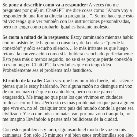
Se pone a describir como va a responder:
A veces (no me
preguntes por qué) mi ChatGPT me dice cosas como “Ahora voy a
responder de una forma directa tu pregunta…”. Se me hace que esto
tal vez tenga que ver también con las instrucciones personalizadas,
pero no tengo como probarlo, igual es bastante molesto.
Se corta a mitad de la respuesta:
Estoy caminando mientras hablo
con mi asistente, le hago una consulta y de la nada se “pierde la
conexión” y sólo escucho silencio… lo más irritante es que luego
retoma la conversación como si la hubiera escuchado perfectamente.
Esto pasa más o menos seguido, no se si es porque pierde conexión
o es un bug en ChatGPT, la verdad es que no tengo idea.
Probablemente sea el problema más fastidioso.
El ruido de la calle:
Cada vez que hay un ruido fuerte, mi asistente
piensa que le estoy hablando. Por alguna razón no distingue mi voz
de un bocinazo (sé que no canto bien, pero eso me parece
exagerado). Me imagino que para los que vivimos en ciudades
ruidosas como Lima-Perú esto es más problemático que para alguien
que vive en, no sé, cualquier otro país del mundo donde la gente sea
civilizada. Y eso que mis caminatas van por una zona tranquila, no
me imagino llevándolo a partes más bulliciosas de la ciudad.
Con estos problemas y todo, sigo usando el modo de voz en mis
caminatas. Son sólo 15 minutos y si bien estos problemillas son algo