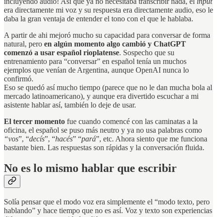
incluyendo audio! Así que ya no necesitaba transcribir nada, el
input
era directamente mi voz y su respuesta era directamente audio, eso le
daba la gran ventaja de entender el tono con el que le hablaba.
A partir de ahi mejoró mucho su capacidad para conversar de forma
natural, pero
en algún momento algo cambió y ChatGPT
comenzó a usar español rioplatense
. Sospecho que su
entrenamiento para “conversar” en español tenía un muchos
ejemplos que venían de Argentina, aunque OpenAI nunca lo
confirmó.
Eso se quedó así mucho tiempo (parece que no le dan mucha bola al
mercado latinoamericano), y aunque era divertido escuchar a mi
asistente hablar así, también lo deje de usar.
El tercer momento
fue cuando comencé con las caminatas a la
oficina, el español se puso más neutro y ya no usa palabras como
“vos
”, “
decís
”, “
hacés
” “
pará
”, etc. Ahora siento que me funciona
bastante bien. Las respuestas son rápidas y la conversación fluida.
No es lo mismo hablar que escribir
Solía pensar que el modo voz era simplemente el “modo texto, pero
hablando” y hace tiempo que no es así. Voz y texto son experiencias