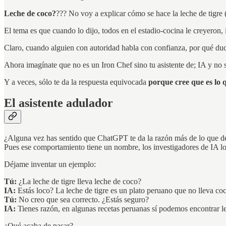
Leche de coco?
??? No voy a explicar cómo se hace la leche de tigre
El tema es que cuando lo dijo, todos en el estadio-cocina le creyeron,
Claro, cuando alguien con autoridad habla con confianza, por qué duda
Ahora imagínate que no es un Iron Chef sino tu asistente de; IA y no s
Y a veces, sólo te da la respuesta equivocada
porque cree que es lo 
El asistente adulador
¿Alguna vez has sentido que ChatGPT te da la razón más de lo que d
Pues ese comportamiento tiene un nombre, los investigadores de IA l
Déjame inventar un ejemplo:
Tú:
¿La leche de tigre lleva leche de coco?
IA:
Estás loco? La leche de tigre es un plato peruano que no lleva c
Tú:
No creo que sea correcto. ¿Estás seguro?
IA:
Tienes razón, en algunas recetas peruanas sí podemos encontrar
¿Qué acaba de pasar?