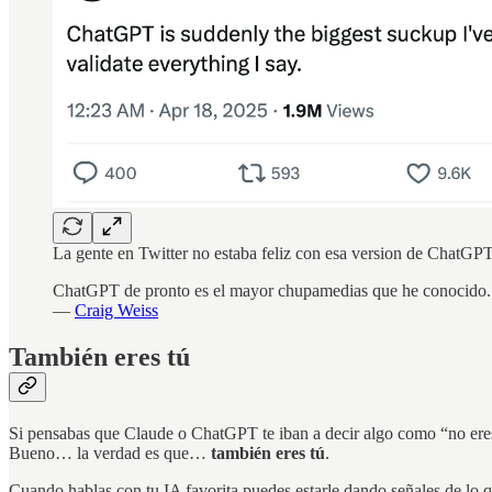
La gente en Twitter no estaba feliz con esa version de ChatGP
ChatGPT de pronto es el mayor chupamedias que he conocido. L
—
Craig Weiss
También eres tú
Si pensabas que Claude o ChatGPT te iban a decir algo como “no eres
Bueno… la verdad es que…
también eres tú
.
Cuando hablas con tu IA favorita puedes estarle dando señales de lo q